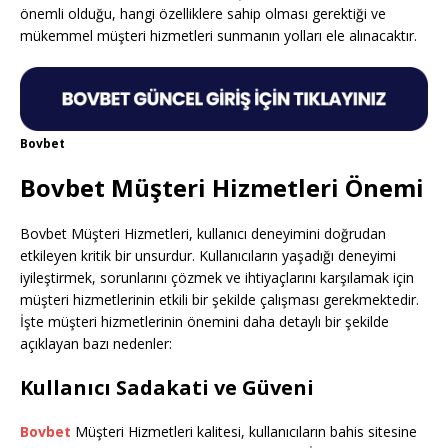
önemli olduğu, hangi özelliklere sahip olması gerektiği ve
mükemmel müşteri hizmetleri sunmanın yolları ele alınacaktır.
Bovbet
Bovbet Müşteri Hizmetleri Önemi
Bovbet Müşteri Hizmetleri, kullanıcı deneyimini doğrudan
etkileyen kritik bir unsurdur. Kullanıcıların yaşadığı deneyimi
iyileştirmek, sorunlarını çözmek ve ihtiyaçlarını karşılamak için
müşteri hizmetlerinin etkili bir şekilde çalışması gerekmektedir.
İşte müşteri hizmetlerinin önemini daha detaylı bir şekilde
açıklayan bazı nedenler:
Kullanıcı Sadakati ve Güveni
Bovbet
Müşteri Hizmetleri kalitesi, kullanıcıların bahis sitesine