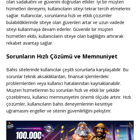
olan sadakatini ve güvenini doğrudan etkiler. İyi bir müşteri
hizmetleri deneyimi, kullanıcıların siteyi tekrar tercih etmelerini
sağlar. Kullanıcılar, sorunlarına hızlı ve etkili çözümler
bulabildiklerinde siteye olan güvenleri artar ve uzun vadede
siteyi kullanmaya devam ederler. Güvenilir bir müşteri
hizmetleri ekibi, kullanıcıların siteye olan bağlılığını artırarak
rekabet avantajı sağlar.
Sorunların Hızlı Çözümü ve Memnuniyet
Bahis sitelerinde kullanıcılar çeşitli sorunlarla karşılaşabilir. Bu
sorunlar teknik aksaklıklardan, finansal işlemlerdeki
problemlerden veya kullanıcı hatalarından kaynaklanabilir.
Müşteri hizmetlerinin bu sorunları hızlı ve etkili bir şekilde
çözebilmesi, kullanıcı memnuniyetini önemli ölçüde artırır. Hızlı
çözümler, kullanıcıların bahis deneyimlerinin kesintiye
uğramasını engeller ve sitenin güvenilirliğini pekiştirir.