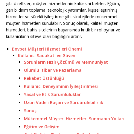
gibi özellikler, müşteri hizmetlerinin kalitesini belirler. Eğitim,
geri bildirim toplama, teknolojik yatırımlar, kişiselleştirilmiş
hizmetler ve sürekli iyileştirme gibi stratejilerle mükemmel
müşteri hizmetleri sunulabilir. Sonuç olarak, kaliteli müşteri
hizmetleri, bahis sitelerinin başarısında kritik bir rol oynar ve
kullanıcıların siteye olan bağlılığını artırır.
Bovbet Müşteri Hizmetleri Önemi
Kullanıcı Sadakati ve Güveni
Sorunların Hızlı Çözümü ve Memnuniyet
Olumlu İtibar ve Pazarlama
Rekabet Üstünlüğü
Kullanıcı Deneyiminin İyileştirilmesi
Yasal ve Etik Sorumluluklar
Uzun Vadeli Başarı ve Sürdürülebilirlik
Sonuç
Mükemmel Müşteri Hizmetleri Sunmanın Yolları
Eğitim ve Gelişim