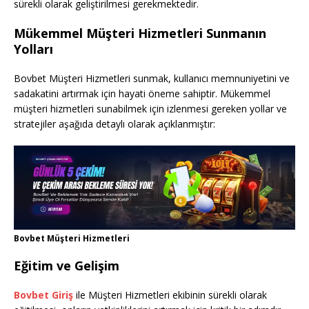
sürekli olarak geliştirilmesi gerekmektedir.
Mükemmel Müşteri Hizmetleri Sunmanın
Yolları
Bovbet Müşteri Hizmetleri sunmak, kullanıcı memnuniyetini ve
sadakatini artırmak için hayati öneme sahiptir. Mükemmel
müşteri hizmetleri sunabilmek için izlenmesi gereken yollar ve
stratejiler aşağıda detaylı olarak açıklanmıştır:
Bovbet Müşteri Hizmetleri
Eğitim ve Gelişim
Bovbet Giriş
ile Müşteri Hizmetleri ekibinin sürekli olarak