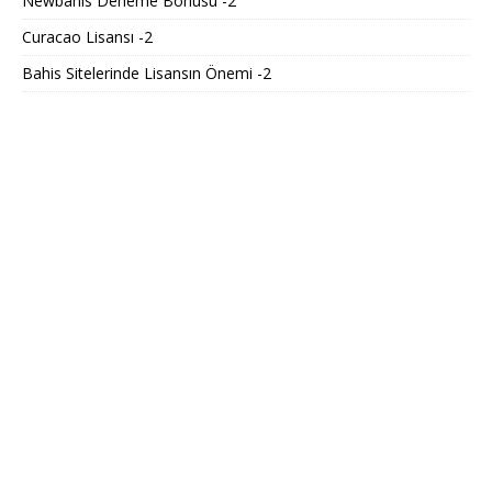
Newbahis Deneme Bonusu -2
Curacao Lisansı -2
Bahis Sitelerinde Lisansın Önemi -2