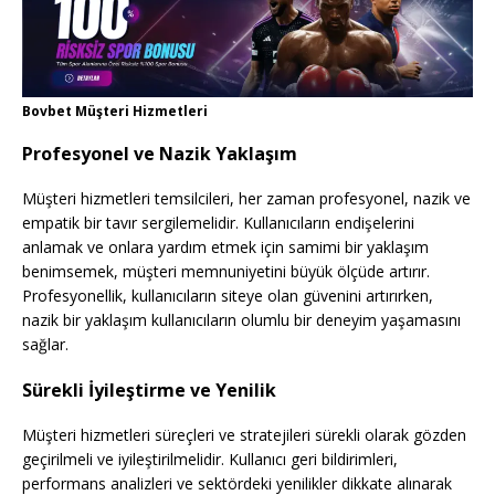
Bovbet Müşteri Hizmetleri
Profesyonel ve Nazik Yaklaşım
Müşteri hizmetleri temsilcileri, her zaman profesyonel, nazik ve
empatik bir tavır sergilemelidir. Kullanıcıların endişelerini
anlamak ve onlara yardım etmek için samimi bir yaklaşım
benimsemek, müşteri memnuniyetini büyük ölçüde artırır.
Profesyonellik, kullanıcıların siteye olan güvenini artırırken,
nazik bir yaklaşım kullanıcıların olumlu bir deneyim yaşamasını
sağlar.
Sürekli İyileştirme ve Yenilik
Müşteri hizmetleri süreçleri ve stratejileri sürekli olarak gözden
geçirilmeli ve iyileştirilmelidir. Kullanıcı geri bildirimleri,
performans analizleri ve sektördeki yenilikler dikkate alınarak