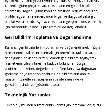
eğitilmesi, onların yetkinliklerini artırmak için kritik bir adımdır.
Düzenli eğitim programları, çalışanların en güncel bilgileri
edinmesini sağlar. Eğitim konuları arasında iletişim becerileri,
problem çözme teknikleri, ürün bilgisi ve duygusal zeka gibi
alanlar yer almalıdır. Ayrıca, çalışanların gelişimini desteklemek
için mentorluk ve koçluk programları da uygulanabilir.
Geri Bildirim Toplama ve Değerlendirme
Kullanıcı geri bildirimlerini toplamak ve değerlendirmek, müşteri
hizmetlerinin kalitesini artırmak için önemlidir. Kullanıcılar,
deneyimleri hakkında düzenli olarak geri bildirim sağlayarak
hizmetlerin iyileştirilmesine katkıda bulunurlar. Bu geri
bildirimler, anketler, değerlendirme formları veya doğrudan
görüşmeler yoluyla toplanabilir. Geri bildirimlerin analizi,
müşteri hizmetleri stratejilerinin belirlenmesinde ve
geliştirilmesinde yol gösterici olacaktır.
Teknolojik Yatırımlar
Teknoloji, müşteri hizmetlerinin verimliliğini artırmak için güçlü