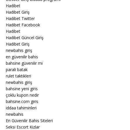
Hadibet
Hadibet Giriş
Hadibet Twitter
Hadibet Facebook
Hadibet
Hadibet Güncel Giriş
Hadibet Giriş
newbahis giriş
en güvenilir bahis
bahsine güvenilir mi
parali batak
rulet taktikleri
newbahis giriş
bahsine yeni giris
çoklu kupon nedir
bahsine.com giris
iddaa tahiminleri
newbahis
En Güvenilir Bahis Siteleri
Seksi Escort Kizlar