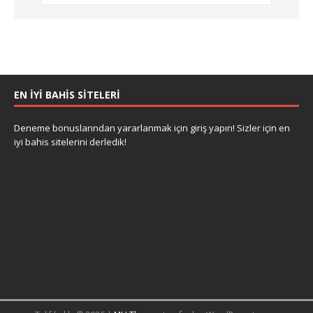
EN IYI BAHIS SITELERI
Deneme bonuslarından yararlanmak için giriş yapın! Sizler için en
iyi bahis sitelerini derledik!