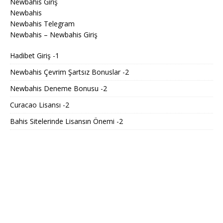
Newbahis Giriş
Newbahis
Newbahis Telegram
Newbahis – Newbahis Giriş
Hadibet Giriş -1
Newbahis Çevrim Şartsız Bonuslar -2
Newbahis Deneme Bonusu -2
Curacao Lisansı -2
Bahis Sitelerinde Lisansın Önemi -2