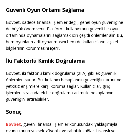
Güvenli Oyun Ortamı Sağlama
Bovbet, sadece finansal işlemler değil, genel oyun güvenliğine
de büyük önem verir. Platform, kullanıcıların güvenli bir oyun
ortamında oynamalarını sağlamak için çeşitli önlemler alır. Bu,
hem oyunların adil oynanmasını hem de kullanıcıların kişisel
bilgilerinin korunmasını içerir.
İki Faktörlü Kimlik Doğrulama
Bovbet, iki faktörlü kimlik doğrulama (2FA) gibi ek güvenlik
önlemleri sunar. Bu, kullanıcı hesaplarının güvenliğini artırır ve
yetkisiz erişimlere karşı koruma sağlar. Kullanıcılar, giriş
işlemleri sırasında ek bir doğrulama adımı ile hesaplarının
güvenliğini artırabilirler.
Sonuç
Bovbet
, güvenli finansal işlemler konusundaki yaklaşımıyla
oyuncularına yüksek güvenlik ve rahatlık sağlar. Lisanslı ve