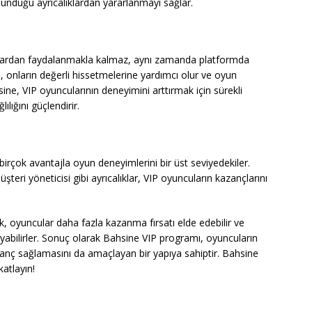
unduğu ayrıcalıklardan yararlanmayı sağlar.
alardan faydalanmakla kalmaz, aynı zamanda platformda
, onların değerli hissetmelerine yardımcı olur ve oyun
ne, VIP oyuncularının deneyimini arttırmak için sürekli
lığını güçlendirir.
rçok avantajla oyun deneyimlerini bir üst seviyedekiler.
üşteri yöneticisi gibi ayrıcalıklar, VIP oyuncuların kazançlarını
, oyuncular daha fazla kazanma fırsatı elde edebilir ve
abilirler. Sonuç olarak Bahsine VIP programı, oyuncuların
anç sağlamasını da amaçlayan bir yapıya sahiptir. Bahsine
katlayın!