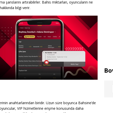
 şanslarını artırabilirler. Bahis miktarları, oyuncuların ne
hakkında bilgi verir.
Bo
rinin anahtarlarından biridir. Uzun süre boyunca Bahsine’de
oyuncular, VIP hizmetlerine erişme konusunda daha