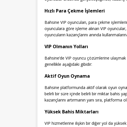
Hızlı Para Çekme İşlemleri
Bahsine VIP oyuncuları, para çekme işlemlerini 
oyunculara göre işleme alınan VIP oyuncular, k
oyuncuların kazançlarını anında kullanmaların
VIP Olmanın Yolları
Bahsine’de VIP oyuncu çözümlerine ulaşmak içi
genellikle aşağıdaki gibidir:
Aktif Oyun Oynama
Bahsine platformunda aktif olarak oyun oyn
belirli bir süre içinde belirli bir miktar bahis 
kazançlarını artırmanın yanı sıra, platforma ola
Yüksek Bahis Miktarları
VIP hizmetlerine ilişkin bir diğer yol da yükse