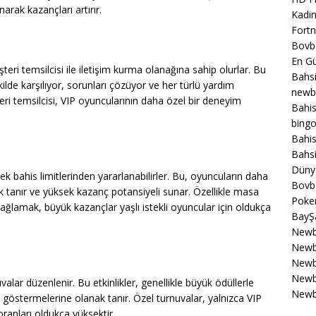
rak kazançları artırır.
Kadi
Fortn
Bovb
En Gü
teri temsilcisi ile iletişim kurma olanağına sahip olurlar. Bu
Bahsi
 şekilde karşılıyor, sorunları çözüyor ve her türlü yardım
newb
eri temsilcisi, VIP oyuncularının daha özel bir deneyim
Bahis
bingo
Bahis
Bahs
Düny
k bahis limitlerinden yararlanabilirler. Bu, oyuncuların daha
Bovb
 tanır ve yüksek kazanç potansiyeli sunar. Özellikle masa
Poke
ağlamak, büyük kazançlar yaşlı istekli oyuncular için oldukça
BayŞa
Newb
Newba
Newb
Newb
valar düzenlenir. Bu etkinlikler, genellikle büyük ödüllerle
Newba
 göstermelerine olanak tanır. Özel turnuvalar, yalnızca VIP
ranları oldukça yüksektir.