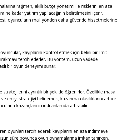
larına rağmen, akıllı bütçe yönetimi ile risklerini en aza
a ne kadar yatırım yapılacağının belirtilmesini içerir.
nmesi, oyuncuların mali yönden daha güvende hissetmelerine
uncular, kayıplarını kontrol etmek için belirli bir limit
nu bırakmayı tercih ederler. Bu yöntem, uzun vadede
esli bir oyun deneyimi sunar.
stratejilerini ayrıntılı bir şekilde öğrenirler. Özellikle masa
 en iyi stratejiyi belirlemek, kazanma olasılıklarını arttırır.
ların kazançlarını ciddi anlamda artırabilir.
en oyunları tercih ederek kayıplarını en aza indirmeye
ın uzun süre boyunca oyun oynamalarına imkan tanırken,