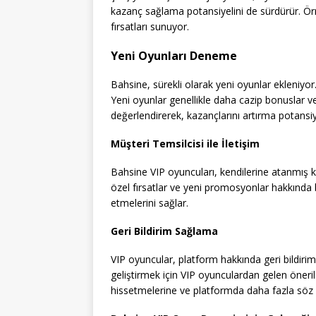
kazanç sağlama potansiyelini de sürdürür. Örn
fırsatları sunuyor.
Yeni Oyunları Deneme
Bahsine, sürekli olarak yeni oyunlar ekleniyo
Yeni oyunlar genellikle daha cazip bonuslar v
değerlendirerek, kazançlarını artırma potansiy
Müşteri Temsilcisi ile İletişim
Bahsine VIP oyuncuları, kendilerine atanmış kiş
özel fırsatlar ve yeni promosyonlar hakkında bil
etmelerini sağlar.
Geri Bildirim Sağlama
VIP oyuncular, platform hakkında geri bildir
geliştirmek için VIP oyunculardan gelen öneri
hissetmelerine ve platformda daha fazla söz s