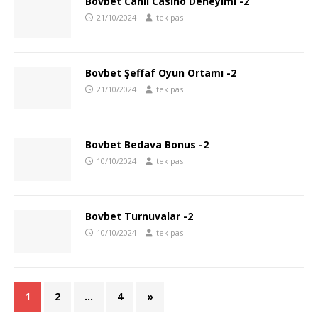
Bovbet Canlı Casino Deneyimi -2
21/10/2024
tek pas
Bovbet Şeffaf Oyun Ortamı -2
21/10/2024
tek pas
Bovbet Bedava Bonus -2
10/10/2024
tek pas
Bovbet Turnuvalar -2
10/10/2024
tek pas
1
2
…
4
»