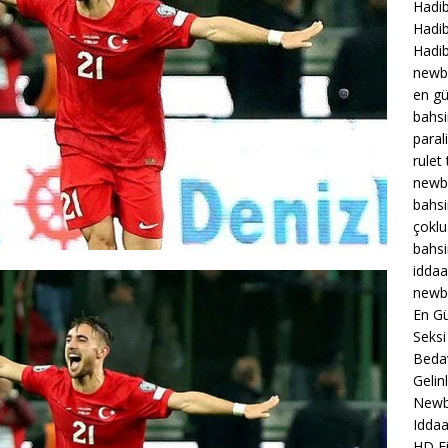
Hadi
Hadib
Hadib
newba
en gü
bahsi
paral
rulet 
newba
bahsi
çoklu
bahsi
iddaa
newb
En Gü
Seksi
Beda
Gelin
Newb
Idda
HD Fi