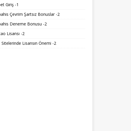
et Giriş -1
his Çevrim Şartsız Bonuslar -2
ahis Deneme Bonusu -2
ao Lisansı -2
 Sitelerinde Lisansın Önemi -2