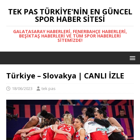
TEK PAS TÜRKIYE'NIN EN GÜNCEL
SPOR HABER SITESI
GALATASARAY HABERLERI, FENERBAHÇE HABERLERI,
BEŞIKTAŞ HABERLERI VE TÜM SPOR HABERLERI
SITEMIZDE!
Türkiye – Slovakya | CANLI İZLE
18/06/2023
tek pas