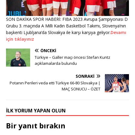
SON DAKİKA SPOR HABERİ: FIBA 2023 Avrupa Şampiyonası D
Grubu 3. maçında A Milli Kadın Basketbol Takımı, Slovenya’nın
başkenti Ljubljana’da Slovakya ile karşı karşıya geliyor.
Devamı
için tıklayınız
ÖNCEKI
Türkiye – Galler maçı öncesi Stefan Kuntz
açıklamalarda bulundu
SONRAKI
Potanın Perileri veda etti Türkiye 66-80 Slovakya |
MAÇ SONUCU – ÖZET
İLK YORUM YAPAN OLUN
Bir yanıt bırakın