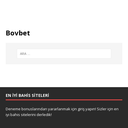
Bovbet
EN IYI BAHIS SITELERI
Deneme bonuslarından yararlanmak için giriş yapın! Sizler için en
iyi bahis sitelerini derledik!