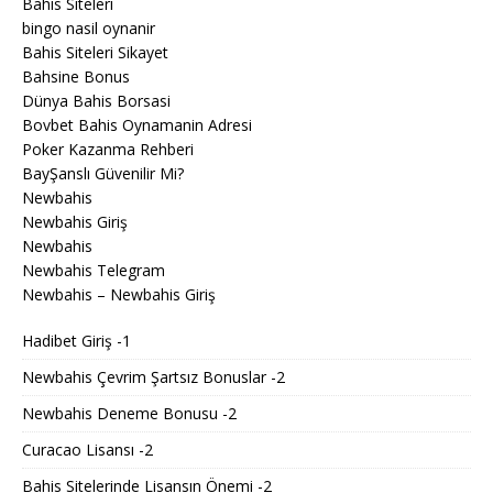
Bahis Siteleri
bingo nasil oynanir
Bahis Siteleri Sikayet
Bahsine Bonus
Dünya Bahis Borsasi
Bovbet Bahis Oynamanin Adresi
Poker Kazanma Rehberi
BayŞanslı Güvenilir Mi?
Newbahis
Newbahis Giriş
Newbahis
Newbahis Telegram
Newbahis – Newbahis Giriş
Hadibet Giriş -1
Newbahis Çevrim Şartsız Bonuslar -2
Newbahis Deneme Bonusu -2
Curacao Lisansı -2
Bahis Sitelerinde Lisansın Önemi -2