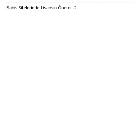
Bahis Sitelerinde Lisansın Önemi -2