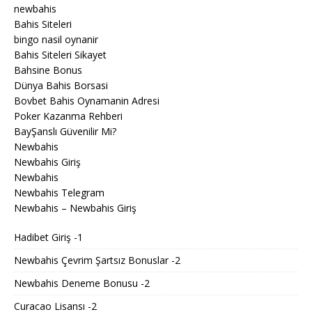
newbahis
Bahis Siteleri
bingo nasil oynanir
Bahis Siteleri Sikayet
Bahsine Bonus
Dünya Bahis Borsasi
Bovbet Bahis Oynamanin Adresi
Poker Kazanma Rehberi
BayŞanslı Güvenilir Mi?
Newbahis
Newbahis Giriş
Newbahis
Newbahis Telegram
Newbahis – Newbahis Giriş
Hadibet Giriş -1
Newbahis Çevrim Şartsız Bonuslar -2
Newbahis Deneme Bonusu -2
Curacao Lisansı -2