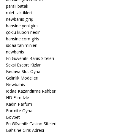
parali batak
rulet taktikleri
newbahis giriş
bahsine yeni giris
çoklu kupon nedir
bahsine.com giris
iddaa tahiminleri
newbahis
En Güvenilir Bahis Siteleri
Seksi Escort Kizlar
Bedava Slot Oyna
Gelinlik Modelleri
Newbahis
Iddaa Kazandirma Rehberi
HD Film Izle
Kadin Parfüm
Fortnite Oyna
Bovbet
En Güvenilir Casino Siteleri
Bahsine Giris Adresi