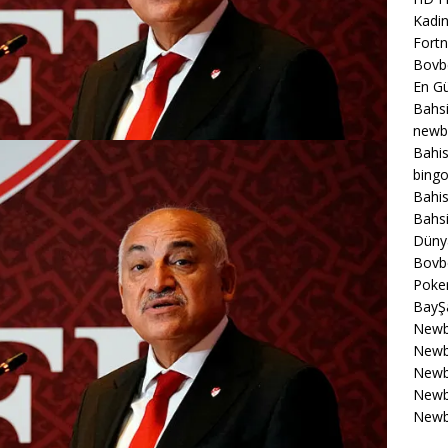
Kadi
Fortn
Bovb
En Gü
Bahsi
newb
Bahis
bingo
Bahis
Bahs
Düny
Bovb
Poke
BayŞa
Newb
Newba
Newb
Newb
Newba