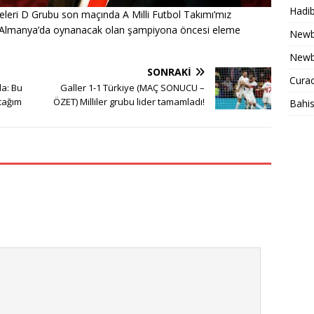
Hadib
eri D Grubu son maçında A Milli Futbol Takımı’mız
ve Almanya’da oynanacak olan şampiyona öncesi eleme
Newba
Newb
SONRAKI
Curac
la: Bu
Galler 1-1 Türkiye (MAÇ SONUCU –
cağım
ÖZET) Milliler grubu lider tamamladı!
Bahis