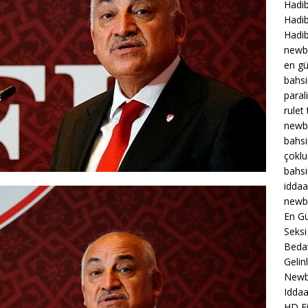
Hadi
Hadib
Hadib
newba
en gü
bahsi
paral
rulet 
newba
bahsi
çoklu
bahsi
iddaa
newb
En Gü
Seksi
Beda
Gelin
Newb
Idda
HD Fi