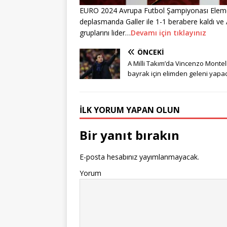
EURO 2024 Avrupa Futbol Şampiyonası Elemel
deplasmanda Galler ile 1-1 berabere kaldı 
gruplarını lider…
Devamı için tıklayınız
ÖNCEKI
A Milli Takım’da Vincenzo Montel
bayrak için elimden geleni yapa
İLK YORUM YAPAN OLUN
Bir yanıt bırakın
E-posta hesabınız yayımlanmayacak.
Yorum