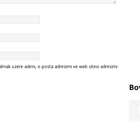
ılmak üzere adımı, e-posta adresimi ve web sitesi adresimi
Bo