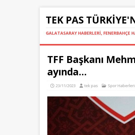
TEK PAS TÜRKIYE'
GALATASARAY HABERLERI, FENERBAHÇE HA
TFF Başkanı Mehm
ayında…
23/11/2023
tek pas
Spor Haberleri