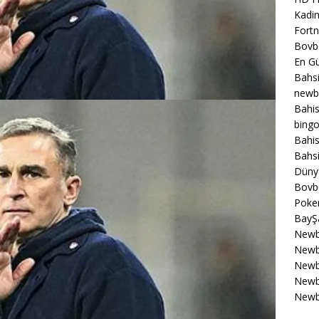
Kadi
Fortn
Bovb
En Gü
Bahsi
newb
Bahis
bingo
Bahis
Bahs
Düny
Bovb
Poke
BayŞa
Newb
Newba
Newb
Newb
Newba