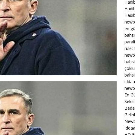
Hadi
Hadib
Hadib
newba
en gü
bahsi
paral
rulet 
newba
bahsi
çoklu
bahsi
iddaa
newb
En Gü
Seksi
Beda
Gelin
Newb
Idda
HD Fi