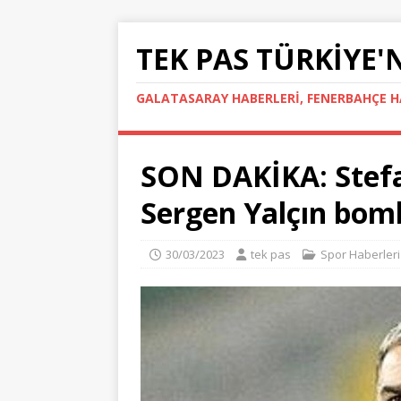
TEK PAS TÜRKIYE'
GALATASARAY HABERLERI, FENERBAHÇE HA
SON DAKİKA: Stefa
Sergen Yalçın bom
30/03/2023
tek pas
Spor Haberleri