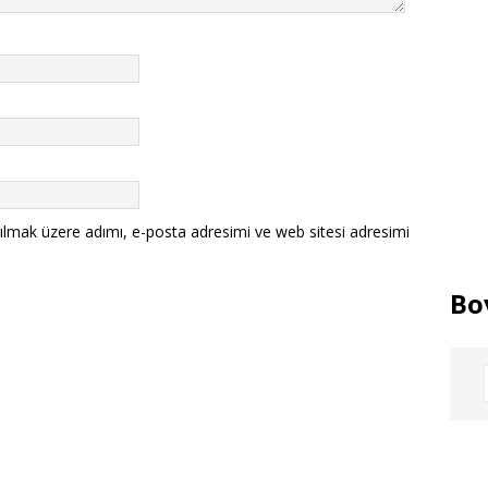
ılmak üzere adımı, e-posta adresimi ve web sitesi adresimi
Bo