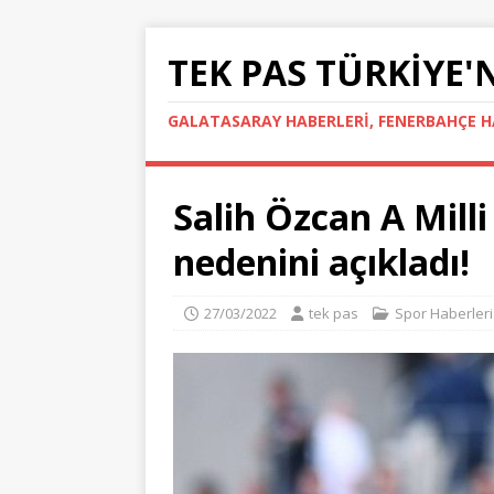
TEK PAS TÜRKIYE'
GALATASARAY HABERLERI, FENERBAHÇE HA
Salih Özcan A Milli
nedenini açıkladı!
27/03/2022
tek pas
Spor Haberleri