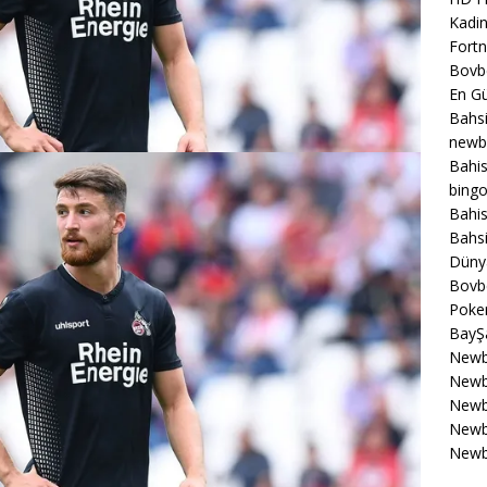
Kadi
Fortn
Bovb
En Gü
Bahsi
newb
Bahis
bingo
Bahis
Bahs
Düny
Bovb
Poke
BayŞa
Newb
Newba
Newb
Newb
Newba