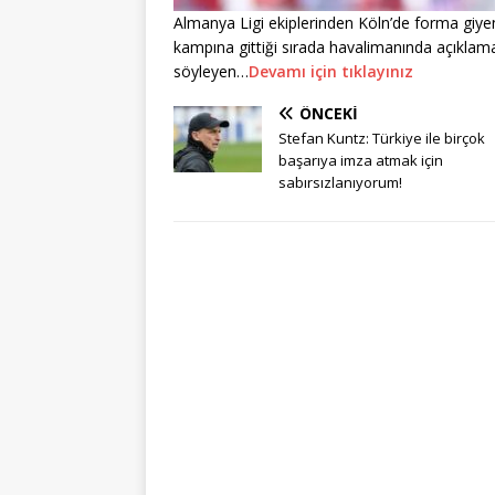
Almanya Ligi ekiplerinden Köln’de forma giye
kampına gittiği sırada havalimanında açıklama
söyleyen…
Devamı için tıklayınız
ÖNCEKI
Stefan Kuntz: Türkiye ile birçok
başarıya imza atmak için
sabırsızlanıyorum!