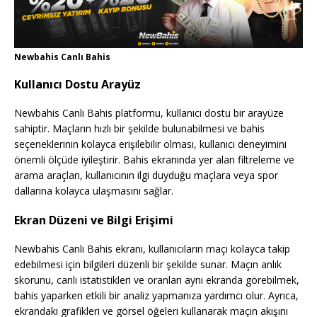
Newbahis Canlı Bahis
Kullanıcı Dostu Arayüz
Newbahis Canlı Bahis platformu, kullanıcı dostu bir arayüze
sahiptir. Maçların hızlı bir şekilde bulunabilmesi ve bahis
seçeneklerinin kolayca erişilebilir olması, kullanıcı deneyimini
önemli ölçüde iyileştirir. Bahis ekranında yer alan filtreleme ve
arama araçları, kullanıcının ilgi duyduğu maçlara veya spor
dallarına kolayca ulaşmasını sağlar.
Ekran Düzeni ve Bilgi Erişimi
Newbahis Canlı Bahis ekranı, kullanıcıların maçı kolayca takip
edebilmesi için bilgileri düzenli bir şekilde sunar. Maçın anlık
skorunu, canlı istatistikleri ve oranları aynı ekranda görebilmek,
bahis yaparken etkili bir analiz yapmanıza yardımcı olur. Ayrıca,
ekrandaki grafikleri ve görsel öğeleri kullanarak maçın akışını