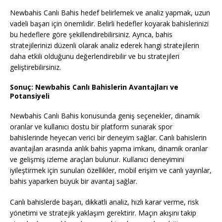
Newbahis Canlı Bahis hedef belirlemek ve analiz yapmak, uzun
vadeli başarı için önemlidir. Belirli hedefler koyarak bahislerinizi
bu hedeflere göre şekillendirebilirsiniz. Ayrıca, bahis
stratejilerinizi düzenli olarak analiz ederek hangi stratejilerin
daha etkili olduğunu değerlendirebilir ve bu stratejileri
geliştirebilirsiniz.
Sonuç: Newbahis Canlı Bahislerin Avantajları ve
Potansiyeli
Newbahis Canlı Bahis konusunda geniş seçenekler, dinamik
oranlar ve kullanıcı dostu bir platform sunarak spor
bahislerinde heyecan verici bir deneyim sağlar. Canlı bahislerin
avantajları arasında anlık bahis yapma imkanı, dinamik oranlar
ve gelişmiş izleme araçları bulunur. Kullanıcı deneyimini
iyileştirmek için sunulan özellikler, mobil erişim ve canlı yayınlar,
bahis yaparken büyük bir avantaj sağlar.
Canlı bahislerde başarı, dikkatli analiz, hızlı karar verme, risk
yönetimi ve stratejik yaklaşım gerektirir. Maçın akışını takip