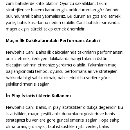
canlı bahislerde kritik olabilir. Oyuncu sakatlıkları, takım
stratejileri ve hakem kararları gibi anlık durumları göz önünde
bulundurarak bahis yapmalısınız. Bu durumları göz ardı etmek,
yanlış bahis kararlarına neden olabilir. Canlı bahisler sırasında,
maçın akışını sürekli takip etmek önemlidir.
Maçın İlk Dakikalarındaki Performans Analizi
Newbahis Canlı Bahis ilk dakikalarında takımların performansını
analiz etmek, ilerleyen dakikalarda hangi takımın üstün
olacağını tahmin etmenize yardımcı olabilir. Takımların maç
başlangıcındaki tempo, oyuncu performansları ve stratejileri
hakkında bilgi sahibi olmak, bahislerinizi bu verilere göre
şekillendirmenizi sağlar.
İn-Play İstatistiklerin Kullanımı
Newbahis Canlı Bahis, in-play istatistikler oldukça değerlidir. Bu
istatistikler, maçın çeşitli anlık durumlarını gösterir ve bahis
stratejinizi bu verilere göre güncellemenizi sağlar. Topa sahip
olma oranı, şut sayısı, faul istatistikleri gibi veriler, bahis