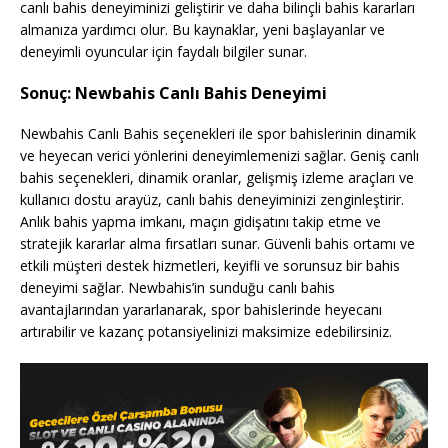
canlı bahis deneyiminizi geliştirir ve daha bilinçli bahis kararları
almanıza yardımcı olur. Bu kaynaklar, yeni başlayanlar ve
deneyimli oyuncular için faydalı bilgiler sunar.
Sonuç: Newbahis Canlı Bahis Deneyimi
Newbahis Canlı Bahis seçenekleri ile spor bahislerinin dinamik
ve heyecan verici yönlerini deneyimlemenizi sağlar. Geniş canlı
bahis seçenekleri, dinamik oranlar, gelişmiş izleme araçları ve
kullanıcı dostu arayüz, canlı bahis deneyiminizi zenginleştirir.
Anlık bahis yapma imkanı, maçın gidişatını takip etme ve
stratejik kararlar alma fırsatları sunar. Güvenli bahis ortamı ve
etkili müşteri destek hizmetleri, keyifli ve sorunsuz bir bahis
deneyimi sağlar. Newbahis’in sunduğu canlı bahis
avantajlarından yararlanarak, spor bahislerinde heyecanı
artırabilir ve kazanç potansiyelinizi maksimize edebilirsiniz.