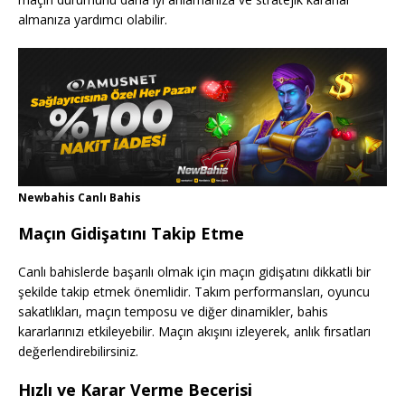
almanıza yardımcı olabilir.
Newbahis Canlı Bahis
Maçın Gidişatını Takip Etme
Canlı bahislerde başarılı olmak için maçın gidişatını dikkatli bir
şekilde takip etmek önemlidir. Takım performansları, oyuncu
sakatlıkları, maçın temposu ve diğer dinamikler, bahis
kararlarınızı etkileyebilir. Maçın akışını izleyerek, anlık fırsatları
değerlendirebilirsiniz.
Hızlı ve Karar Verme Becerisi