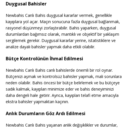
Duygusal Bahisler
Newbahis Canlı Bahis duygusal kararlar vermek, genellikle
kayıplara yol açar. Maçın sonucuna fazla duygusal bağlanmak,
rasyonel düşünmeyi zorlaştırabilir. Bahis yaparken, duygusal
durumlardan bağımsız olarak, mantıklı ve objektif bir yaklaşım
sergilemek gerekir. Duygusal kararlar yerine, istatistiklere ve
analize dayalı bahisler yapmak daha etkili olabilir.
Bütçe Kontrolünün İhmal Edilmesi
Newbahis Canlı Bahis canlı bahislerde önemli bir rol oynar.
Bütçenizi aşmak ve kontrolsüz bahisler yapmak, mali sorunlara
neden olabilir. Bahis öncesi bir bütçe belirlemek ve bu bütçeye
sadık kalmak, kayıpları minimize eder ve bahis deneyiminizi
daha dengeli hale getirir. Ayrıca, kayıpları telafi etme amacıyla
ekstra bahisler yapmaktan kaçının.
Anlık Durumların Göz Ardı Edilmesi
Newbahis Canlı Bahis yaşanan anlık değişiklikler ve durumlar,