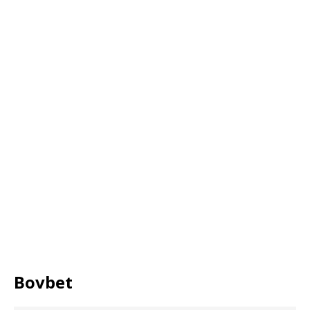
Bovbet