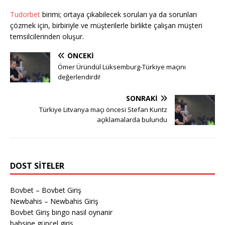
Tudorbet
birimi; ortaya çıkabilecek soruları ya da sorunları
çözmek için, birbiriyle ve müşterilerle birlikte çalışan müşteri
temsilcilerinden oluşur.
ÖNCEKI
Ömer Üründül Lüksemburg-Türkiye maçını
değerlendirdi!
SONRAKI
Türkiye Litvanya maçı öncesi Stefan Kuntz
açıklamalarda bulundu
DOST SITELER
Bovbet – Bovbet Giriş
Newbahis – Newbahis Giriş
Bovbet Giriş bingo nasil oynanir
bahsine güncel giris