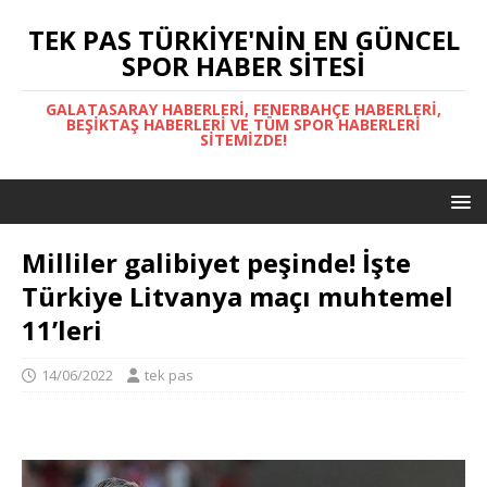
TEK PAS TÜRKIYE'NIN EN GÜNCEL
SPOR HABER SITESI
GALATASARAY HABERLERI, FENERBAHÇE HABERLERI,
BEŞIKTAŞ HABERLERI VE TÜM SPOR HABERLERI
SITEMIZDE!
Milliler galibiyet peşinde! İşte
Türkiye Litvanya maçı muhtemel
11’leri
14/06/2022
tek pas