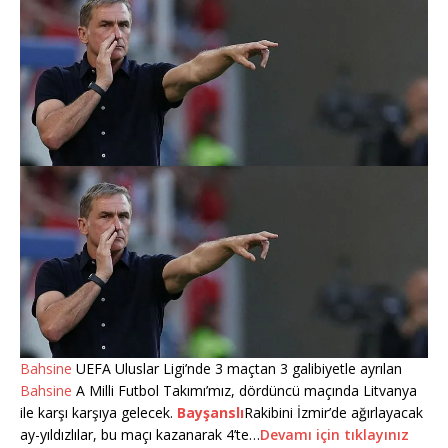
Bahsine
UEFA Uluslar Ligi’nde 3 maçtan 3 galibiyetle ayrılan
Bahsine
A Milli Futbol Takımı’mız, dördüncü maçında Litvanya
ile karşı karşıya gelecek.
Bayşanslı
Rakibini İzmir’de ağırlayacak
ay-yıldızlılar, bu maçı kazanarak 4’te…
Devamı için tıklayınız