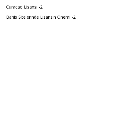
Curacao Lisansı -2
Bahis Sitelerinde Lisansın Önemi -2