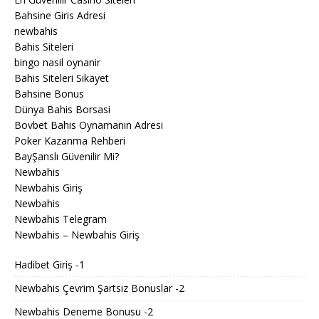
Bahsine Giris Adresi
newbahis
Bahis Siteleri
bingo nasil oynanir
Bahis Siteleri Sikayet
Bahsine Bonus
Dünya Bahis Borsasi
Bovbet Bahis Oynamanin Adresi
Poker Kazanma Rehberi
BayŞanslı Güvenilir Mi?
Newbahis
Newbahis Giriş
Newbahis
Newbahis Telegram
Newbahis – Newbahis Giriş
Hadibet Giriş -1
Newbahis Çevrim Şartsız Bonuslar -2
Newbahis Deneme Bonusu -2