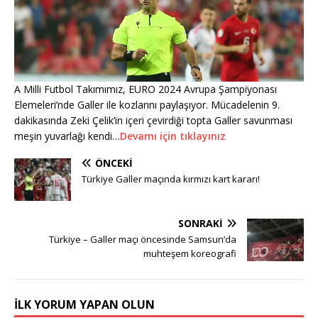
A Milli Futbol Takımımız, EURO 2024 Avrupa Şampiyonası
Elemeleri’nde Galler ile kozlarını paylaşıyor. Mücadelenin 9.
dakikasında Zeki Çelik’in içeri çevirdiği topta Galler savunması
meşin yuvarlağı kendi…
Devamı için tıklayınız
ÖNCEKI
Türkiye Galler maçında kırmızı kart kararı!
SONRAKI
Türkiye – Galler maçı öncesinde Samsun’da
muhteşem koreografi
İLK YORUM YAPAN OLUN