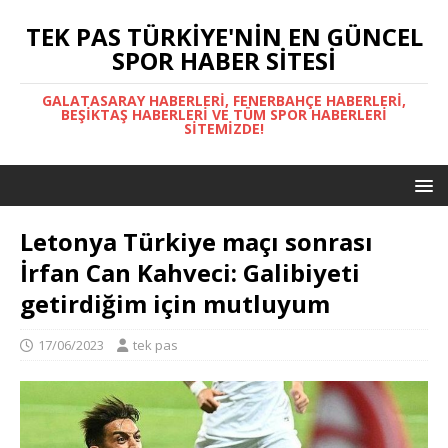
TEK PAS TÜRKIYE'NIN EN GÜNCEL
SPOR HABER SITESI
GALATASARAY HABERLERI, FENERBAHÇE HABERLERI,
BEŞIKTAŞ HABERLERI VE TÜM SPOR HABERLERI
SITEMIZDE!
Letonya Türkiye maçı sonrası
İrfan Can Kahveci: Galibiyeti
getirdiğim için mutluyum
17/06/2023
tek pas