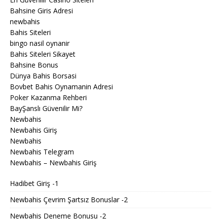
Bahsine Giris Adresi
newbahis
Bahis Siteleri
bingo nasil oynanir
Bahis Siteleri Sikayet
Bahsine Bonus
Dünya Bahis Borsasi
Bovbet Bahis Oynamanin Adresi
Poker Kazanma Rehberi
BayŞanslı Güvenilir Mi?
Newbahis
Newbahis Giriş
Newbahis
Newbahis Telegram
Newbahis – Newbahis Giriş
Hadibet Giriş -1
Newbahis Çevrim Şartsız Bonuslar -2
Newbahis Deneme Bonusu -2