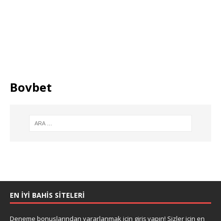
Bovbet
EN IYI BAHIS SITELERI
Deneme bonuslarından yararlanmak için giriş yapın! Sizler için en