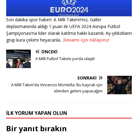
Son dakika spor haberi: A Milli Takımı’mız, Galler
deplasmanında aldığı 1 puan ile UEFA 2024 Avrupa Futbol
Şampiyonası’na lider olarak katılma hakkı kazandı. Ay-yıldızlıların
grup kura çekimi heyacanla…
Devamı için tıklayınız
ÖNCEKI
A Milli Futbol Takımı yurda ulaştı!
SONRAKI
A Milli Takım’da Vincenzo Montella: Bu bayrak için
elimden geleni yapacağım
İLK YORUM YAPAN OLUN
Bir yanıt bırakın