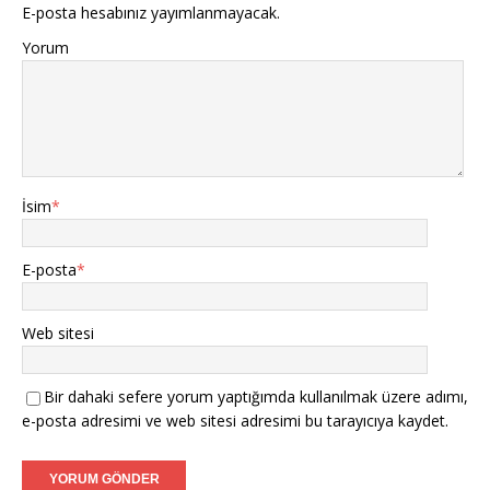
E-posta hesabınız yayımlanmayacak.
Yorum
İsim
*
E-posta
*
Web sitesi
Bir dahaki sefere yorum yaptığımda kullanılmak üzere adımı,
e-posta adresimi ve web sitesi adresimi bu tarayıcıya kaydet.