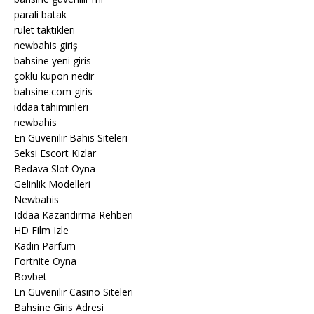
parali batak
rulet taktikleri
newbahis giriş
bahsine yeni giris
çoklu kupon nedir
bahsine.com giris
iddaa tahiminleri
newbahis
En Güvenilir Bahis Siteleri
Seksi Escort Kizlar
Bedava Slot Oyna
Gelinlik Modelleri
Newbahis
Iddaa Kazandirma Rehberi
HD Film Izle
Kadin Parfüm
Fortnite Oyna
Bovbet
En Güvenilir Casino Siteleri
Bahsine Giris Adresi