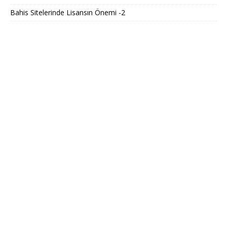
Bahis Sitelerinde Lisansın Önemi -2