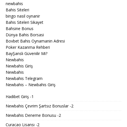
newbahis
Bahis Siteleri
bingo nasil oynanir
Bahis Siteleri Sikayet
Bahsine Bonus
Dünya Bahis Borsasi
Bovbet Bahis Oynamanin Adresi
Poker Kazanma Rehberi
BayŞanslı Güvenilir Mi?
Newbahis
Newbahis Giriş
Newbahis
Newbahis Telegram
Newbahis – Newbahis Giriş
Hadibet Giriş -1
Newbahis Çevrim Şartsız Bonuslar -2
Newbahis Deneme Bonusu -2
Curacao Lisansı -2