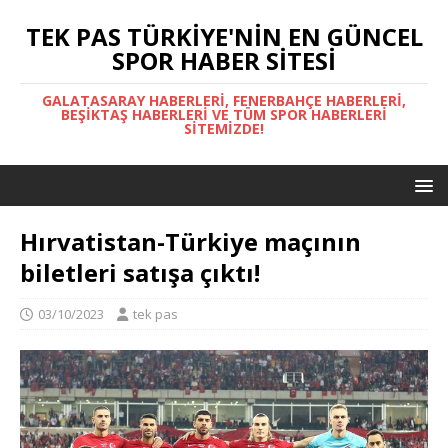
TEK PAS TÜRKIYE'NIN EN GÜNCEL
SPOR HABER SITESI
GALATASARAY HABERLERI, FENERBAHÇE HABERLERI,
BEŞIKTAŞ HABERLERI VE TÜM SPOR HABERLERI
SITEMIZDE!
Hırvatistan-Türkiye maçının
biletleri satışa çıktı!
03/10/2023
tek pas