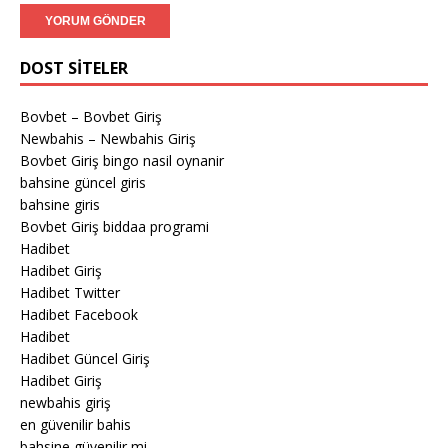
DOST SITELER
Bovbet – Bovbet Giriş
Newbahis – Newbahis Giriş
Bovbet Giriş bingo nasil oynanir
bahsine güncel giris
bahsine giris
Bovbet Giriş biddaa programi
Hadibet
Hadibet Giriş
Hadibet Twitter
Hadibet Facebook
Hadibet
Hadibet Güncel Giriş
Hadibet Giriş
newbahis giriş
en güvenilir bahis
bahsine güvenilir mi