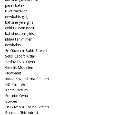
parali batak
rulet taktikleri
newbahis giriş
bahsine yeni giris
çoklu kupon nedir
bahsine.com giris
iddaa tahiminleri
newbahis
En Güvenilir Bahis Siteleri
Seksi Escort Kizlar
Bedava Slot Oyna
Gelinlik Modelleri
Newbahis
Iddaa Kazandirma Rehberi
HD Film Izle
Kadin Parfüm
Fortnite Oyna
Bovbet
En Güvenilir Casino Siteleri
Bahsine Giris Adresi