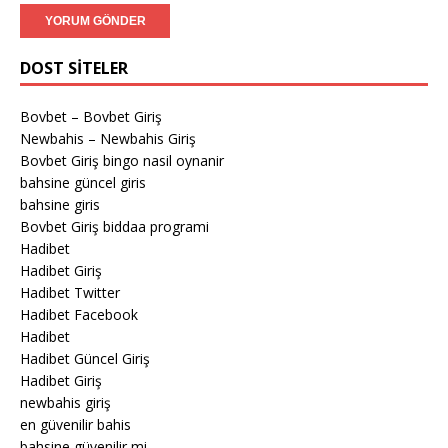
DOST SITELER
Bovbet – Bovbet Giriş
Newbahis – Newbahis Giriş
Bovbet Giriş bingo nasil oynanir
bahsine güncel giris
bahsine giris
Bovbet Giriş biddaa programi
Hadibet
Hadibet Giriş
Hadibet Twitter
Hadibet Facebook
Hadibet
Hadibet Güncel Giriş
Hadibet Giriş
newbahis giriş
en güvenilir bahis
bahsine güvenilir mi