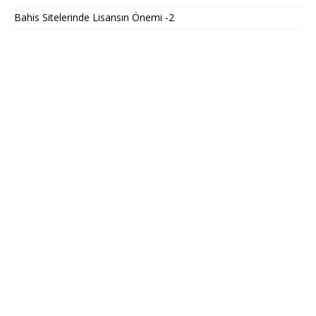
Bahis Sitelerinde Lisansın Önemi -2