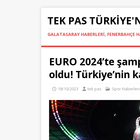
TEK PAS TÜRKIYE'
GALATASARAY HABERLERI, FENERBAHÇE HA
EURO 2024’te şampi
oldu! Türkiye’nin
18/10/2023
tek pas
Spor Haberleri