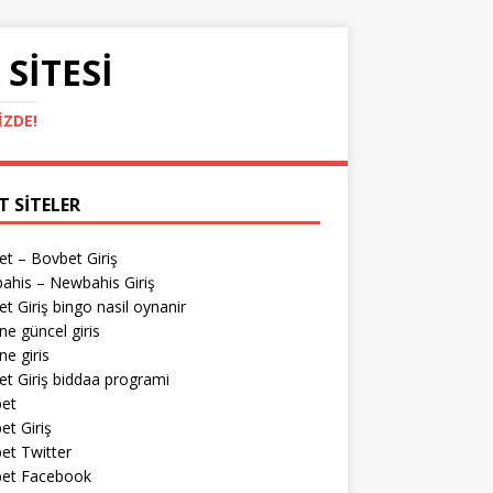
SITESI
IZDE!
T SITELER
t – Bovbet Giriş
his – Newbahis Giriş
t Giriş bingo nasil oynanir
ne güncel giris
ne giris
t Giriş biddaa programi
bet
et Giriş
et Twitter
bet Facebook