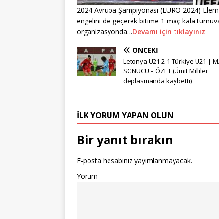
2024 Avrupa Şampiyonası (EURO 2024) Elemele
engelini de geçerek bitime 1 maç kala turnuv
organizasyonda…
Devamı için tıklayınız
ÖNCEKI
Letonya U21 2-1 Türkiye U21 | 
SONUCU – ÖZET (Ümit Milliler
deplasmanda kaybetti)
İLK YORUM YAPAN OLUN
Bir yanıt bırakın
E-posta hesabınız yayımlanmayacak.
Yorum