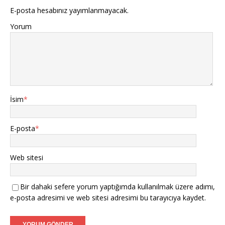
E-posta hesabınız yayımlanmayacak.
Yorum
İsim
*
E-posta
*
Web sitesi
Bir dahaki sefere yorum yaptığımda kullanılmak üzere adımı,
e-posta adresimi ve web sitesi adresimi bu tarayıcıya kaydet.