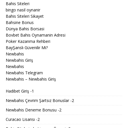
Bahis Siteleri
bingo nasil oynanir
Bahis Siteleri Sikayet
Bahsine Bonus
Dünya Bahis Borsasi
Bovbet Bahis Oynamanin Adresi
Poker Kazanma Rehberi
BayŞanslı Güvenilir Mi?
Newbahis
Newbahis Giriş
Newbahis
Newbahis Telegram
Newbahis – Newbahis Giriş
Hadibet Giriş -1
Newbahis Çevrim Şartsız Bonuslar -2
Newbahis Deneme Bonusu -2
Curacao Lisansı -2